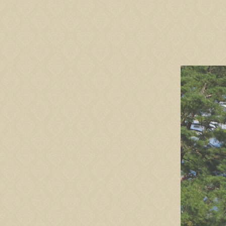
ロ
グ
イ
ン