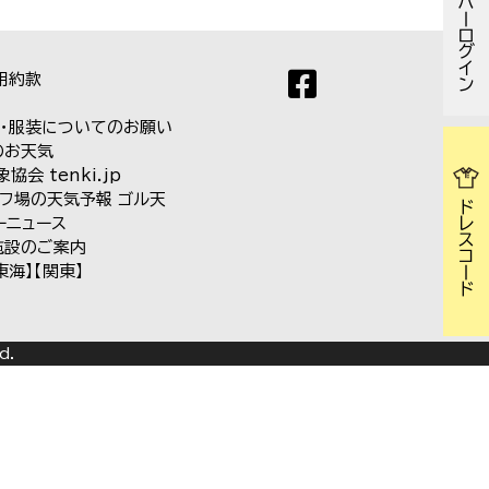
メンバーログイン
用約款
ド・服装についてのお願い
のお天気
協会 tenki.jp
フ場の天気予報 ゴル天
ドレスコード
ーニュース
施設のご案内
東海】
【関東】
d.